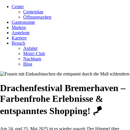
Center
Centerplan
Öffnungszeiten
Gastronomie
Marken
Angebote
Karriere
Besuch
Anfahrt
Moin!-Club
Nachbarn
Blog
Drachenfestival Bremerhaven –
Farbenfrohe Erlebnisse &
entspanntes Shopping! 🪁
Am 24. und 25. Mai 2025 ist es wieder soweit: Der Himmel über